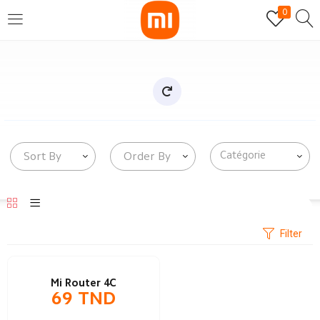
0
SE CONNECTER
S'INSCRIRE
Entrez votre nom d'utilisateur et mot de passe pour vous
connecter.
Sort By
Order By
Se souvenir de moi
Mot de passe perdu?
Filter
Mi Router 4C
69
TND