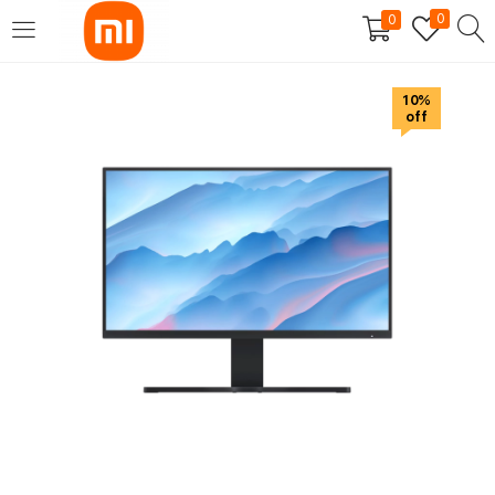
0
0
SE CONNECTER
S'INSCRIRE
10%
off
Entrez votre nom d'utilisateur et mot de passe pour vous
connecter.
Se souvenir de moi
Mot de passe perdu?