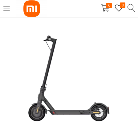
0
0
SE CONNECTER
S'INSCRIRE
Entrez votre nom d'utilisateur et mot de passe pour vous
connecter.
Se souvenir de moi
Mot de passe perdu?