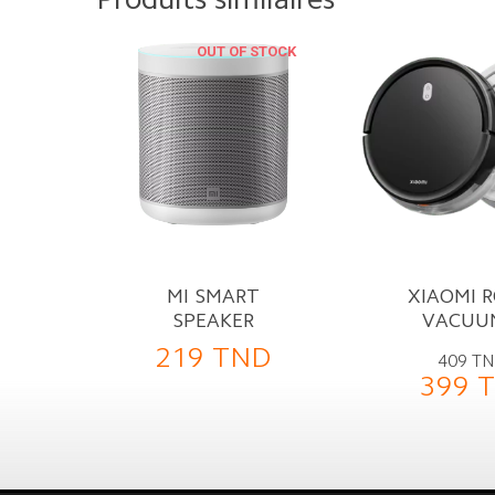
OUT OF STOCK
MI SMART
XIAOMI 
SPEAKER
VACUU
219
TND
409
T
399