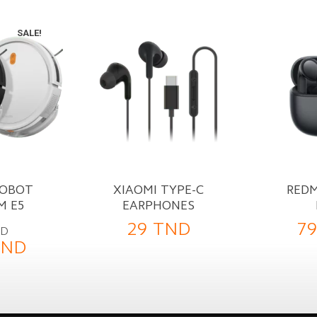
SALE!
ROBOT
XIAOMI TYPE-C
REDM
M E5
EARPHONES
29
TND
7
ND
TND