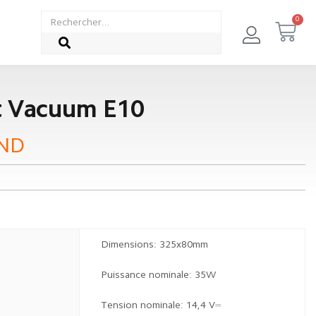
689
TND
739
TND
Disponibilité:
Rupture de stock
t Vacuum E10
ND
Dimensions: 325x80mm
Puissance nominale: 35W
Tension nominale: 14,4 V⎓