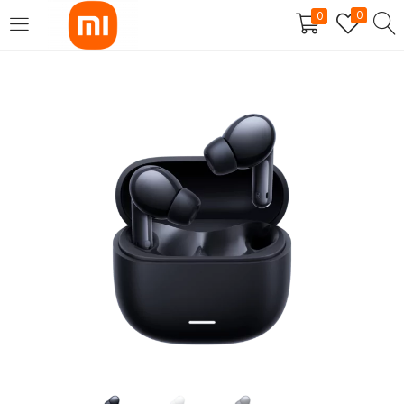
0
0
SE CONNECTER
S'INSCRIRE
Entrez votre nom d'utilisateur et mot de passe pour vous
connecter.
Se souvenir de moi
Mot de passe perdu?