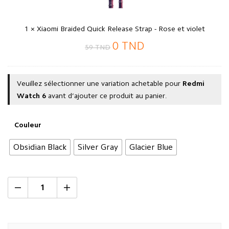
Release
Strap
-
1
×
Xiaomi Braided Quick Release Strap - Rose et violet
Rose
0
TND
59
TND
et
violet
Veuillez sélectionner une variation achetable pour
Redmi
Watch 6
avant d’ajouter ce produit au panier.
Couleur
Obsidian Black
Silver Gray
Glacier Blue