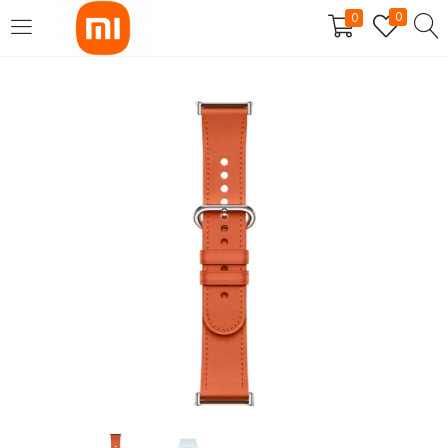
0
0
SE CONNECTER
S'INSCRIRE
Entrez votre nom d'utilisateur et mot de passe pour vous
connecter.
Se souvenir de moi
Mot de passe perdu?