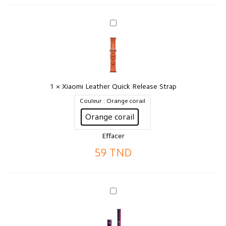
Xiaomi
Leather
Quick
Release
Strap
1
×
Xiaomi Leather Quick Release Strap
Couleur
: Orange corail
Orange corail
Effacer
59
TND
Xiaomi
Braided
Quick