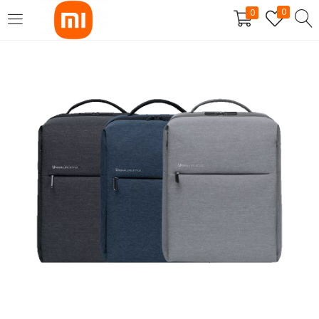
0
0
SE CONNECTER
S'INSCRIRE
Entrez votre nom d'utilisateur et mot de passe pour vous
connecter.
Se souvenir de moi
Mot de passe perdu?