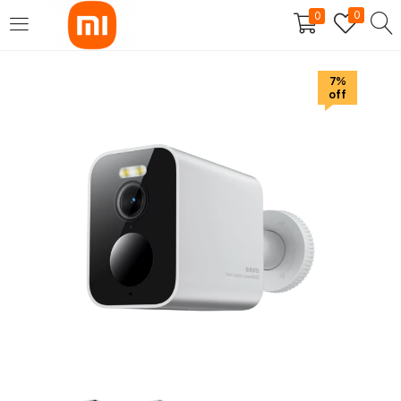
0
0
SE CONNECTER
S'INSCRIRE
7%
off
Entrez votre nom d'utilisateur et mot de passe pour vous
connecter.
Se souvenir de moi
Mot de passe perdu?