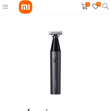
0
0
SE CONNECTER
S'INSCRIRE
Entrez votre nom d'utilisateur et mot de passe pour vous
connecter.
Se souvenir de moi
Mot de passe perdu?