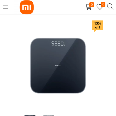
0
0
SE CONNECTER
S'INSCRIRE
13%
off
Entrez votre nom d'utilisateur et mot de passe pour vous
connecter.
Se souvenir de moi
Mot de passe perdu?