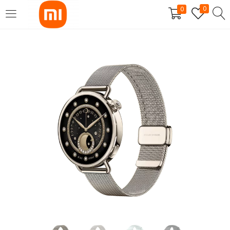
0
0
SE CONNECTER
S'INSCRIRE
Entrez votre nom d'utilisateur et mot de passe pour vous
connecter.
Se souvenir de moi
Mot de passe perdu?