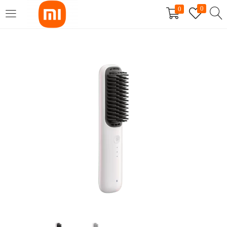
0
0
SE CONNECTER
S'INSCRIRE
Entrez votre nom d'utilisateur et mot de passe pour vous connecter.
Se souvenir de moi
Mot de passe perdu?